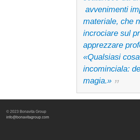
avvenimenti impr
materiale, che n
incrociare sul 
apprezzare pro
«Qualsiasi cosa 
incominciala: de
magia.»
© 2023 Bonavita Group
info@bonavitagroup.com