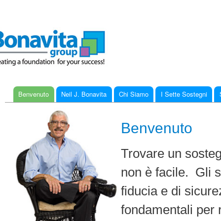
Ski
mai
con
Benvenuto
Neil J. Bonavita
Chi Siamo
I Sette Sostegni
Main menu
Benvenuto
Trovare un sosteg
non è facile. Gli 
fiducia e di sicur
fondamentali per r