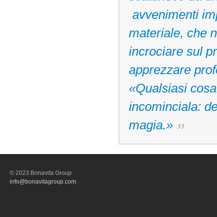
avvenimenti impr
materiale, che n
incrociare sul 
apprezzare pro
«Qualsiasi cosa 
incominciala: de
magia.»
© 2023 Bonavita Group
info@bonavitagroup.com