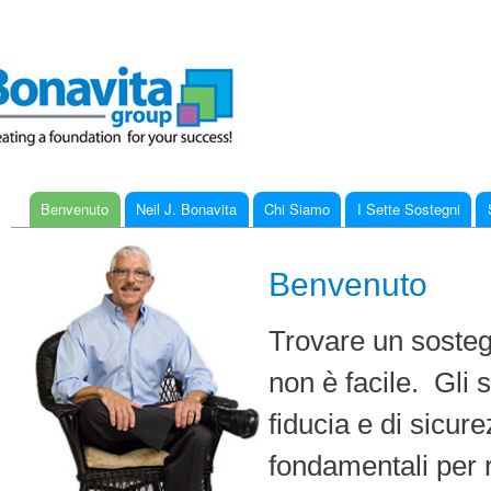
Ski
mai
con
Benvenuto
Neil J. Bonavita
Chi Siamo
I Sette Sostegni
Main menu
Benvenuto
Trovare un sosteg
non è facile. Gli 
fiducia e di sicur
fondamentali per r